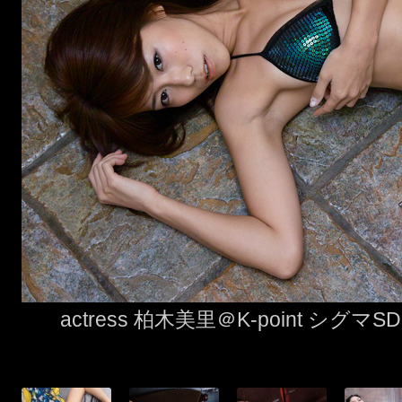
actress 柏木美里＠
K-point
シグマSD15
関連記事