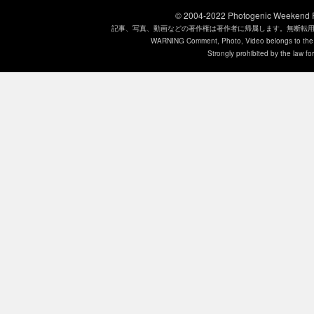
© 2004-2022
Photogenic Weeken
記事、写真、動画などの著作権は著作者に帰属します。無断転
WARNING Comment, Photo, Video belongs to the si
Strongly prohibited by the law for