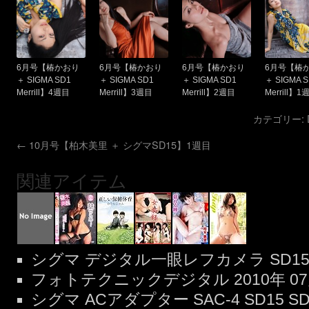
6月号【椿かおり
6月号【椿かおり
6月号【椿かおり
6月号【椿
＋ SIGMA SD1
＋ SIGMA SD1
＋ SIGMA SD1
＋ SIGMA 
Merrill】4週目
Merrill】3週目
Merrill】2週目
Merrill】1
カテゴリー:
←
10月号【柏木美里 ＋ シグマSD15】1週目
関連アイテム
シグマ デジタル一眼レフカメラ SD15 ボ
フォトテクニックデジタル 2010年 07月
シグマ ACアダプター SAC-4 SD15 S